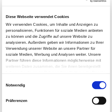
Vom 1. bis zum 23. Dezember 2024 wird die
Diese Webseite verwendet Cookies
Dorfkirche Schmargendorf wieder zum
Wir verwenden Cookies, um Inhalte und Anzeigen zu
Adventskalender. Jeden Tag öffnet sich die
personalisieren, Funktionen für soziale Medien anbieten
Kirchentür um 18 Uhr für Texte und Geschichten,
zu können und die Zugriffe auf unsere Website zu
Musik und Lieder, Besinnliches und Kerzenschein.
analysieren. Außerdem geben wir Informationen zu Ihrer
Das genaue Programm erscheint im November.
Verwendung unserer Website an unsere Partner für
soziale Medien, Werbung und Analysen weiter. Unsere
Herzliche Einladung zu einem gemeinsamen Weg
Partner führen diese Informationen möglicherweise mit
durch den Advent!
weiteren Daten zusammen, die Sie ihnen bereitgestellt
Kommen Sie vorbei uns lassen Sie sich
haben oder die sie im Rahmen Ihrer Nutzung der Dienste
überraschen.
gesammelt haben.
E
Notwendig
i
n
w
Präferenzen
i
l