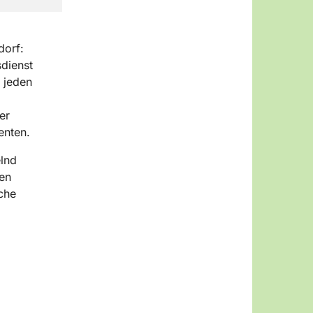
dorf:
sdienst
t jeden
er
enten.
elnd
en
che