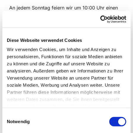
An jedem Sonntag feiern wir um 10:00 Uhr einen
traditionellen Gottesdienst entweder in der
Dorfkirche oder in der Kreuzkirche. Zusätzlich
findet jeden Sonntag um 11:30 Uhr ein Gottesdienst
in anderer Form statt:
Diese Webseite verwendet Cookies
In der Dorfkirche als Gottesdienst für Kinder und
Wir verwenden Cookies, um Inhalte und Anzeigen zu
Neugierige und in der Kreuzkirche der
personalisieren, Funktionen für soziale Medien anbieten
Gottesdienst „Kreuz und Quer“ mit interaktiven
zu können und die Zugriffe auf unsere Website zu
Elementen.
analysieren. Außerdem geben wir Informationen zu Ihrer
Verwendung unserer Website an unsere Partner für
Freitags bleibt es bei den Andachten um 18:00 Uhr,
soziale Medien, Werbung und Analysen weiter. Unsere
ebenfalls wechselnd zwischen Dorfkirche und
Partner führen diese Informationen möglicherweise mit
Kreuzkirche mit den beiden unterschiedlichen
weiteren Daten zusammen, die Sie ihnen bereitgestellt
Formaten: „Licht und Klang - die meditative
haben oder die sie im Rahmen Ihrer Nutzung der Dienste
Andacht“ in der Kreuzkirche
gesammelt haben.
E
und die Wochenschlussandacht in der Dorfkirche.
Notwendig
i
n