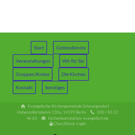
Start
Gottesdienste
Veranstaltungen
Wir für Sie
Gruppen/Kreise
Die Kirchen
Kontakt
Sonstiges
Evangelische Kirchengemeinde Schmargendorf ·

Hohenzollerndamm 130a, 14199 Berlin
030 / 83 22

46 63
kirchenbuero(at)ws-evangelisch.de

ChurchDesk-Login