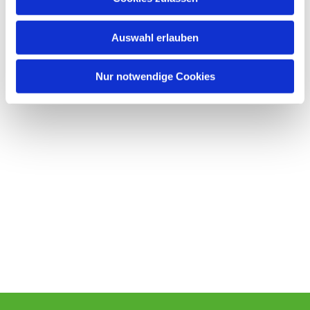
s
w
Auswahl erlauben
a
h
l
Nur notwendige Cookies