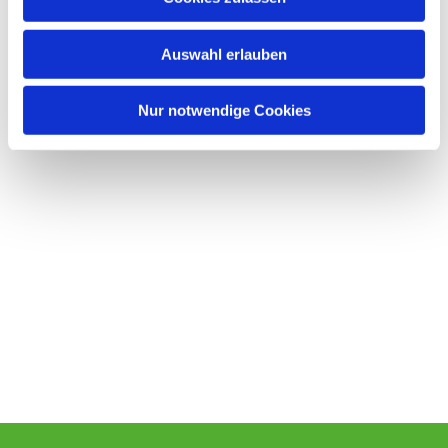
s
w
Auswahl erlauben
a
h
l
Nur notwendige Cookies