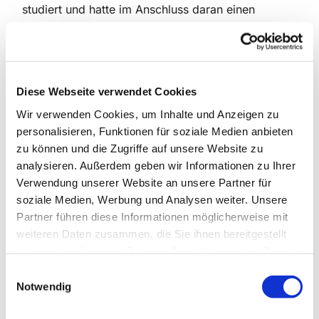
studiert und hatte im Anschluss daran einen
Lehrauftrag für Chorleitung inne.
Der eine oder die andere kennt mich vielleicht, weil
ich an der Musikschule City West, also auch im
Rathaus Schmargendorf, über 23 Jahre die Chöre
Diese Webseite verwendet Cookies
leitete. Möglicherweise sangen auch Ihre Kinder
Wir verwenden Cookies, um Inhalte und Anzeigen zu
bei mir. Nun möchte ich meine Chöre und mich
personalisieren, Funktionen für soziale Medien anbieten
unter das Dach der Kirche stellen und bin wirklich
zu können und die Zugriffe auf unsere Website zu
glücklich, dass ich hier meine wunderschöne
analysieren. Außerdem geben wir Informationen zu Ihrer
Arbeit mit einer 25%-Stelle weiterführen kann.
Verwendung unserer Website an unsere Partner für
soziale Medien, Werbung und Analysen weiter. Unsere
Über neue Sängerinnen und Sänger vom
Partner führen diese Informationen möglicherweise mit
Vorschulkind bis ins junge Erwachsenenalter
weiteren Daten zusammen, die Sie ihnen bereitgestellt
würden wir uns sehr freuen.
haben oder die sie im Rahmen Ihrer Nutzung der Dienste
Wir sehen uns sicher bald in einem Gottesdienst
gesammelt haben.
E
oder Konzert, bis dahin grüße ich Sie herzlich.
Notwendig
i
n
Ihre Viola Escher