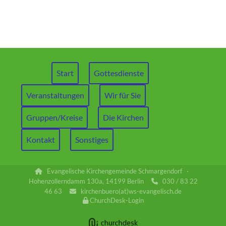
Start
Gottesdienste
Veranstaltungen
Wir für Sie
Gruppen/Kreise
Die Kirchen
Kontakt
Sonstiges
Evangelische Kirchengemeinde Schmargendorf ·

Hohenzollerndamm 130a, 14199 Berlin
030 / 83 22

46 63
kirchenbuero(at)ws-evangelisch.de

ChurchDesk-Login