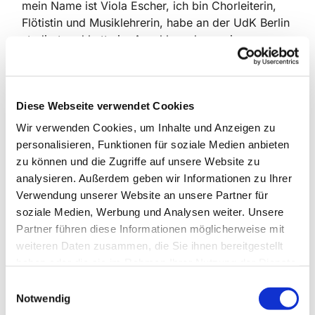
mein Name ist Viola Escher, ich bin Chorleiterin,
Flötistin und Musiklehrerin, habe an der UdK Berlin
studiert und hatte im Anschluss daran einen
Lehrauftrag für Chorleitung inne.
Der eine oder die andere kennt mich vielleicht, weil
ich an der Musikschule City West, also auch im
Diese Webseite verwendet Cookies
Rathaus Schmargendorf, über 23 Jahre die Chöre
Wir verwenden Cookies, um Inhalte und Anzeigen zu
leitete. Möglicherweise sangen auch Ihre Kinder
personalisieren, Funktionen für soziale Medien anbieten
bei mir. Nun möchte ich meine Chöre und mich
zu können und die Zugriffe auf unsere Website zu
unter das Dach der Kirche stellen und bin wirklich
analysieren. Außerdem geben wir Informationen zu Ihrer
glücklich, dass ich hier meine wunderschöne
Verwendung unserer Website an unsere Partner für
Arbeit mit einer 25%-Stelle weiterführen kann.
soziale Medien, Werbung und Analysen weiter. Unsere
Partner führen diese Informationen möglicherweise mit
Über neue Sängerinnen und Sänger vom
weiteren Daten zusammen, die Sie ihnen bereitgestellt
Vorschulkind bis ins junge Erwachsenenalter
haben oder die sie im Rahmen Ihrer Nutzung der Dienste
würden wir uns sehr freuen.
gesammelt haben.
E
Wir sehen uns sicher bald in einem Gottesdienst
Notwendig
i
oder Konzert, bis dahin grüße ich Sie herzlich.