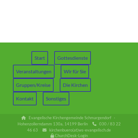
Start
Gottesdienste
Veranstaltungen
Wir für Sie
Gruppen/Kreise
Die Kirchen
Kontakt
Sonstiges
Evangelische Kirchengemeinde Schmargendorf ·

Hohenzollerndamm 130a, 14199 Berlin
030 / 83 22

46 63
kirchenbuero(at)ws-evangelisch.de

ChurchDesk-Login