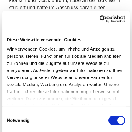
Flötistin und Musiklehrerin, habe an der UdK Berlin
studiert und hatte im Anschluss daran einen
Lehrauftrag für Chorleitung inne.
Der eine oder die andere kennt mich vielleicht, weil
ich an der Musikschule City West, also auch im
Diese Webseite verwendet Cookies
Rathaus Schmargendorf, über 23 Jahre die Chöre
leitete. Möglicherweise sangen auch Ihre Kinder
Wir verwenden Cookies, um Inhalte und Anzeigen zu
bei mir. Nun möchte ich meine Chöre und mich
personalisieren, Funktionen für soziale Medien anbieten
unter das Dach der Kirche stellen und bin wirklich
zu können und die Zugriffe auf unsere Website zu
glücklich, dass ich hier meine wunderschöne
analysieren. Außerdem geben wir Informationen zu Ihrer
Arbeit mit einer 25%-Stelle weiterführen kann.
Verwendung unserer Website an unsere Partner für
soziale Medien, Werbung und Analysen weiter. Unsere
Über neue Sängerinnen und Sänger vom
Partner führen diese Informationen möglicherweise mit
Vorschulkind bis ins junge Erwachsenenalter
weiteren Daten zusammen, die Sie ihnen bereitgestellt
würden wir uns sehr freuen.
haben oder die sie im Rahmen Ihrer Nutzung der Dienste
gesammelt haben.
Wir sehen uns sicher bald in einem Gottesdienst
E
oder Konzert, bis dahin grüße ich Sie herzlich.
Notwendig
i
n