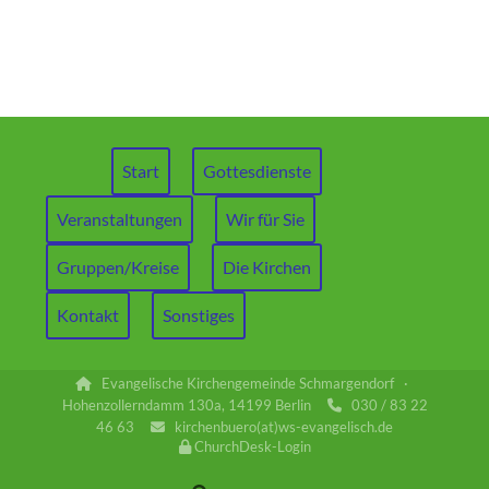
Start
Gottesdienste
Veranstaltungen
Wir für Sie
Gruppen/Kreise
Die Kirchen
Kontakt
Sonstiges
Evangelische Kirchengemeinde Schmargendorf ·

Hohenzollerndamm 130a, 14199 Berlin
030 / 83 22

46 63
kirchenbuero(at)ws-evangelisch.de

ChurchDesk-Login