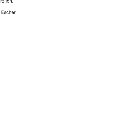
rzlich.
a Escher