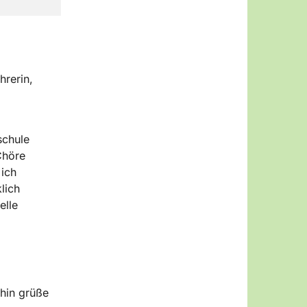
hrerin,
schule
Chöre
 ich
lich
elle
ahin grüße