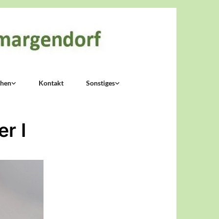
chen
Kontakt
Sonstiges
r I