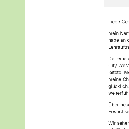
Liebe Ge
mein Name
habe an d
Lehrauftr
Der eine 
City West
leitete. 
meine Chö
glücklich
weiterfüh
Über neue
Erwachsen
Wir sehen