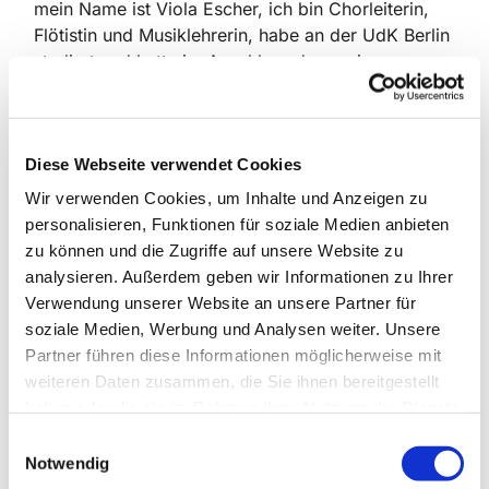
mein Name ist Viola Escher, ich bin Chorleiterin,
Flötistin und Musiklehrerin, habe an der UdK Berlin
studiert und hatte im Anschluss daran einen
Lehrauftrag für Chorleitung inne.
Der eine oder die andere kennt mich vielleicht, weil
ich an der Musikschule City West, also auch im
Diese Webseite verwendet Cookies
Rathaus Schmargendorf, über 23 Jahre die Chöre
Wir verwenden Cookies, um Inhalte und Anzeigen zu
leitete. Möglicherweise sangen auch Ihre Kinder
personalisieren, Funktionen für soziale Medien anbieten
bei mir. Nun möchte ich meine Chöre und mich
zu können und die Zugriffe auf unsere Website zu
unter das Dach der Kirche stellen und bin wirklich
analysieren. Außerdem geben wir Informationen zu Ihrer
glücklich, dass ich hier meine wunderschöne
Verwendung unserer Website an unsere Partner für
Arbeit mit einer 25%-Stelle weiterführen kann.
soziale Medien, Werbung und Analysen weiter. Unsere
Partner führen diese Informationen möglicherweise mit
Über neue Sängerinnen und Sänger vom
weiteren Daten zusammen, die Sie ihnen bereitgestellt
Vorschulkind bis ins junge Erwachsenenalter
haben oder die sie im Rahmen Ihrer Nutzung der Dienste
würden wir uns sehr freuen.
gesammelt haben.
E
Wir sehen uns sicher bald in einem Gottesdienst
Notwendig
i
oder Konzert, bis dahin grüße ich Sie herzlich.