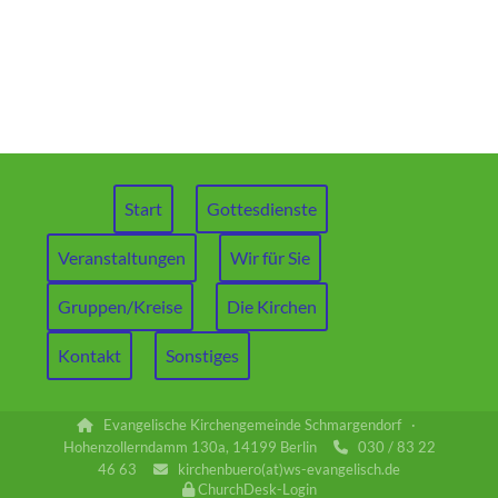
Start
Gottesdienste
Veranstaltungen
Wir für Sie
Gruppen/Kreise
Die Kirchen
Kontakt
Sonstiges
Evangelische Kirchengemeinde Schmargendorf ·

Hohenzollerndamm 130a, 14199 Berlin
030 / 83 22

46 63
kirchenbuero(at)ws-evangelisch.de

ChurchDesk-Login