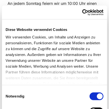
An jedem Sonntag feiern wir um 10:00 Uhr einen
traditionellen Gottesdienst entweder in der
Dorfkirche oder in der Kreuzkirche. Zusätzlich
findet jeden Sonntag um 11:30 Uhr ein Gottesdienst
in anderer Form statt:
Diese Webseite verwendet Cookies
In der Dorfkirche als Gottesdienst für Kinder und
Wir verwenden Cookies, um Inhalte und Anzeigen zu
Neugierige und in der Kreuzkirche der
personalisieren, Funktionen für soziale Medien anbieten
Gottesdienst „Kreuz und Quer“ mit interaktiven
zu können und die Zugriffe auf unsere Website zu
Elementen.
analysieren. Außerdem geben wir Informationen zu Ihrer
Verwendung unserer Website an unsere Partner für
Freitags bleibt es bei den Andachten um 18:00 Uhr,
soziale Medien, Werbung und Analysen weiter. Unsere
ebenfalls wechselnd zwischen Dorfkirche und
Partner führen diese Informationen möglicherweise mit
Kreuzkirche mit den beiden unterschiedlichen
weiteren Daten zusammen, die Sie ihnen bereitgestellt
Formaten: „Licht und Klang - die meditative
haben oder die sie im Rahmen Ihrer Nutzung der Dienste
Andacht“ in der Kreuzkirche
gesammelt haben.
E
Notwendig
und die Wochenschlussandacht in der Dorfkirche.
i
n
Herzliche Einladung!
w