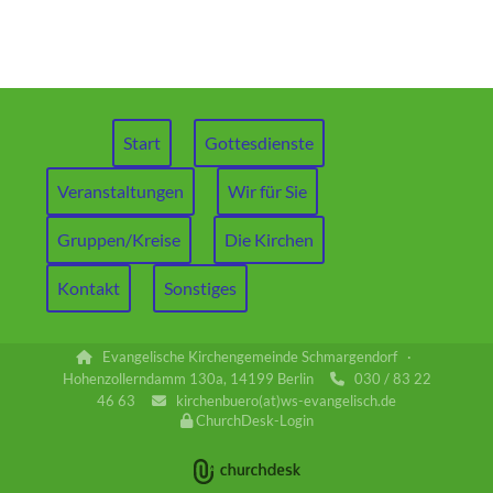
Start
Gottesdienste
Veranstaltungen
Wir für Sie
Gruppen/Kreise
Die Kirchen
Kontakt
Sonstiges
Evangelische Kirchengemeinde Schmargendorf ·

Hohenzollerndamm 130a, 14199 Berlin
030 / 83 22

46 63
kirchenbuero(at)ws-evangelisch.de

ChurchDesk-Login