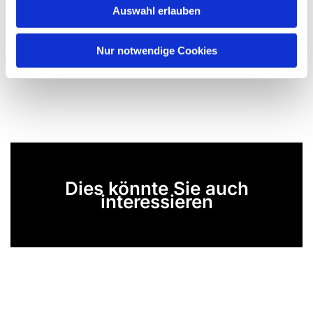
Auswahl erlauben
a
h
l
Nur notwendige Cookies
Dies könnte Sie auch
interessieren