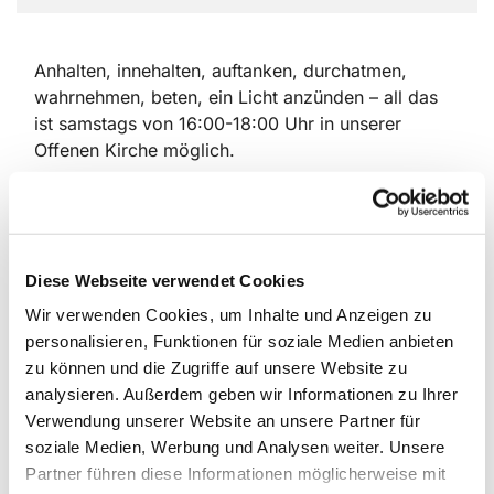
Anhalten, innehalten, auftanken, durchatmen,
wahrnehmen, beten, ein Licht anzünden – all das
ist samstags von 16:00-18:00 Uhr in unserer
Offenen Kirche möglich.
Seit 2020 gibt es dieses Angebot, das zuerst als
Ausgleich für die fehlenden Gottesdienste gerade
an den Feiertagen gedacht war. Der Zuspruch war
groß, so dass wir uns entschlossen, die Kirche
Diese Webseite verwendet Cookies
auch weiterhin zu einer festen Zeit zu öffnen.
Wir verwenden Cookies, um Inhalte und Anzeigen zu
personalisieren, Funktionen für soziale Medien anbieten
Seitdem kamen viele Menschen in unsere Kirche;
zu können und die Zugriffe auf unsere Website zu
aus unserer Gemeinde, aus anderen Teilen Berlins,
analysieren. Außerdem geben wir Informationen zu Ihrer
zufällig, gezielt und immer erfreut und auch
Verwendung unserer Website an unsere Partner für
dankbar über die offene Tür.
soziale Medien, Werbung und Analysen weiter. Unsere
An dieser Stelle sei allen Ehrenamtlichen gedankt,
Partner führen diese Informationen möglicherweise mit
die dieses Angebot mit ihrer Anwesenheit möglich