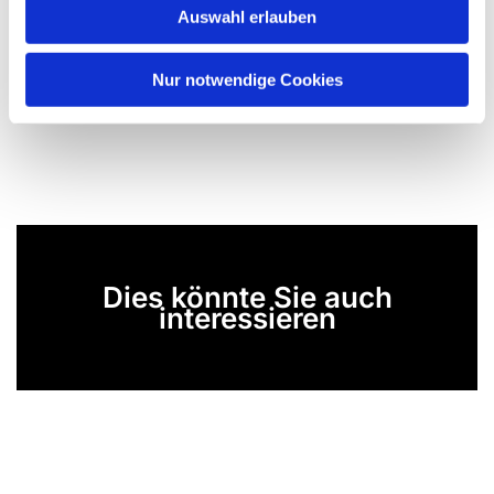
Auswahl erlauben
a
h
l
Nur notwendige Cookies
Dies könnte Sie auch
interessieren