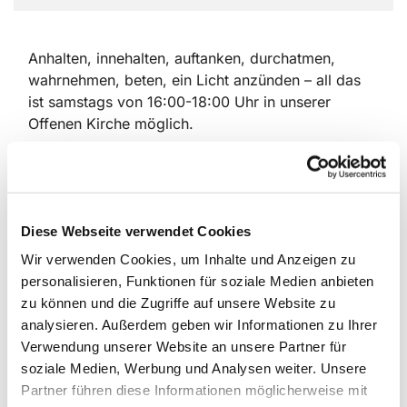
Anhalten, innehalten, auftanken, durchatmen,
wahrnehmen, beten, ein Licht anzünden – all das
ist samstags von 16:00-18:00 Uhr in unserer
Offenen Kirche möglich.
Seit 2020 gibt es dieses Angebot, das zuerst als
Ausgleich für die fehlenden Gottesdienste gerade
an den Feiertagen gedacht war. Der Zuspruch war
groß, so dass wir uns entschlossen, die Kirche
Diese Webseite verwendet Cookies
auch weiterhin zu einer festen Zeit zu öffnen.
Wir verwenden Cookies, um Inhalte und Anzeigen zu
personalisieren, Funktionen für soziale Medien anbieten
Seitdem kamen viele Menschen in unsere Kirche;
zu können und die Zugriffe auf unsere Website zu
aus unserer Gemeinde, aus anderen Teilen Berlins,
analysieren. Außerdem geben wir Informationen zu Ihrer
zufällig, gezielt und immer erfreut und auch
Verwendung unserer Website an unsere Partner für
dankbar über die offene Tür.
soziale Medien, Werbung und Analysen weiter. Unsere
An dieser Stelle sei allen Ehrenamtlichen gedankt,
Partner führen diese Informationen möglicherweise mit
die dieses Angebot mit ihrer Anwesenheit möglich