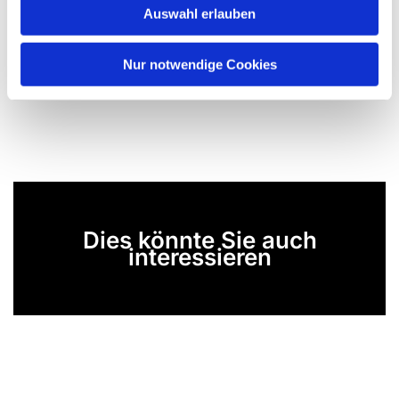
Auswahl erlauben
a
h
l
Nur notwendige Cookies
Dies könnte Sie auch
interessieren