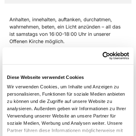
Anhalten, innehalten, auftanken, durchatmen,
wahrnehmen, beten, ein Licht anzünden – all das
ist samstags von 16:00-18:00 Uhr in unserer
Offenen Kirche möglich.
Seit 2020 gibt es dieses Angebot, das zuerst als
Ausgleich für die fehlenden Gottesdienste gerade
an den Feiertagen gedacht war. Der Zuspruch war
groß, so dass wir uns entschlossen, die Kirche
Diese Webseite verwendet Cookies
auch weiterhin zu einer festen Zeit zu öffnen.
Wir verwenden Cookies, um Inhalte und Anzeigen zu
personalisieren, Funktionen für soziale Medien anbieten
Seitdem kamen viele Menschen in unsere Kirche;
zu können und die Zugriffe auf unsere Website zu
aus unserer Gemeinde, aus anderen Teilen Berlins,
analysieren. Außerdem geben wir Informationen zu Ihrer
zufällig, gezielt und immer erfreut und auch
Verwendung unserer Website an unsere Partner für
dankbar über die offene Tür.
soziale Medien, Werbung und Analysen weiter. Unsere
An dieser Stelle sei allen Ehrenamtlichen gedankt,
Partner führen diese Informationen möglicherweise mit
die dieses Angebot mit ihrer Anwesenheit möglich