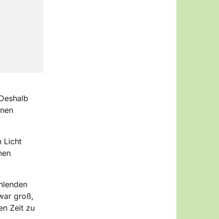
 Deshalb
enen
 Licht
nen
ehlenden
war groß,
en Zeit zu