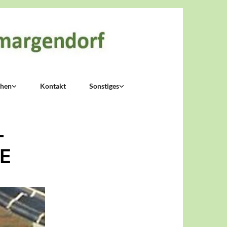
chen
Kontakt
Sonstiges
-
E