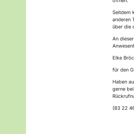
öffnen.
Seitdem k
anderen T
über die 
An dieser
Anwesenh
Elke Brö
für den 
Haben auc
gerne bei
Rückrufn
(83 22 4