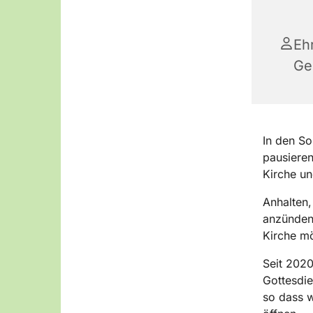
Eh
Ge
In den So
pausieren
Kirche un
Anhalten,
anzünden 
Kirche mö
Seit 2020
Gottesdie
so dass w