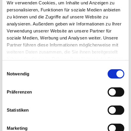
Wir verwenden Cookies, um Inhalte und Anzeigen zu
Herr Erichsen, Tel.: 89 72 51 82
personalisieren, Funktionen für soziale Medien anbieten
zu können und die Zugriffe auf unsere Website zu
Frau Mennicke, Tel.: 823 73 09
analysieren. Außerdem geben wir Informationen zu Ihrer
Verwendung unserer Website an unsere Partner für
soziale Medien, Werbung und Analysen weiter. Unsere
Foto:
Astrid Götze-Happe / pixelio.de
Partner führen diese Informationen möglicherweise mit
weiteren Daten zusammen, die Sie ihnen bereitgestellt
haben oder die sie im Rahmen Ihrer Nutzung der Dienste
gesammelt haben.
E
Notwendig
i
n
w
Präferenzen
i
l
l
Statistiken
i
g
Marketing
u