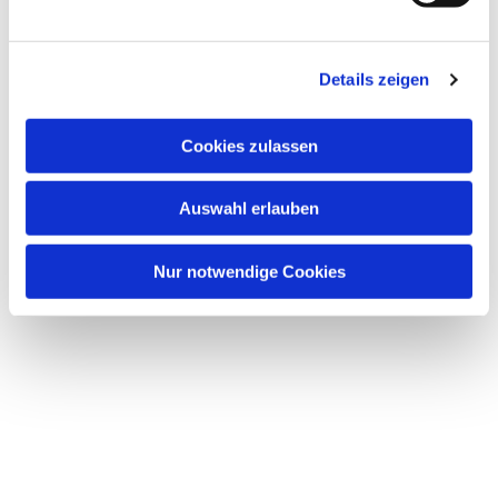
n
g
Details zeigen
s
a
u
Cookies zulassen
s
Dies könnte Sie auch
w
interessieren
Auswahl erlauben
a
h
l
Nur notwendige Cookies