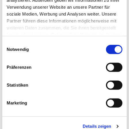
analysieren. Außerdem geben wir Informationen zu Ihrer
Verwendung unserer Website an unsere Partner für
soziale Medien, Werbung und Analysen weiter. Unsere
Partner führen diese Informationen möglicherweise mit
weiteren Daten zusammen, die Sie ihnen bereitgestellt
haben oder die sie im Rahmen Ihrer Nutzung der Dienste
gesammelt haben.
E
Notwendig
i
n
w
Präferenzen
i
l
l
Statistiken
i
g
Marketing
u
n
g
Details zeigen
s