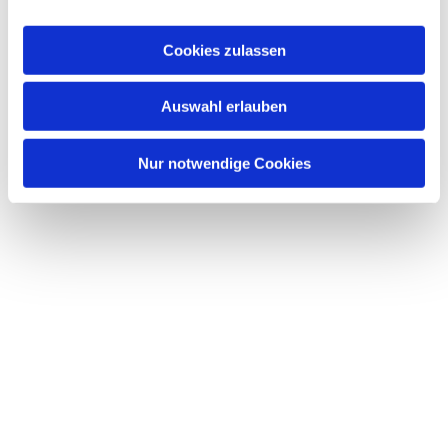
Dies könnte Sie auch
a
interessieren
u
Cookies zulassen
s
w
Auswahl erlauben
a
h
l
Nur notwendige Cookies