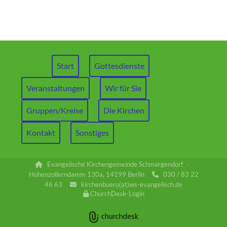
Start
Gottesdienste
Veranstaltungen
Wir für Sie
Gruppen/Kreise
Die Kirchen
Kontakt
Sonstiges
Evangelische Kirchengemeinde Schmargendorf ·

Hohenzollerndamm 130a, 14199 Berlin
030 / 83 22

46 63
kirchenbuero(at)ws-evangelisch.de

ChurchDesk-Login