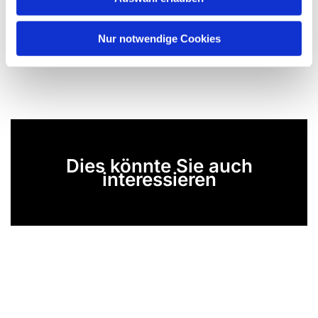
a
h
l
Nur notwendige Cookies
Dies könnte Sie auch
interessieren