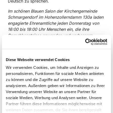
Deutsch zu sprechen.
Im schönen Blauen Salon der Kirchengemeinde
Schmargendorf im Hohenzollerndamm 130a laden
engagierte Ehrenamtliche jeden Donnerstag von
16:00 bis 18:00 Uhr Menschen ein, die ihre
Sprachkenntnisse anwenden und verbessern
möchten. Das Angebot steht allen offen; die
Teilnehmer wohnen zum Teil erst seit kurzem, zum
Teil schon seit Jahren in Berlin und Umgebung.
Tatkräftige Unterstützung erfahren sie nicht nur
Diese Webseite verwendet Cookies
beim Sprechen oder bei
Wir verwenden Cookies, um Inhalte und Anzeigen zu
Hausaufgaben/Prüfungsvorbereitungen, sondern
personalisieren, Funktionen für soziale Medien anbieten
auch bei Behördengängen oder beruflichen
zu können und die Zugriffe auf unsere Website zu
Themen. Und bei vielen Fragen des alltäglichen
analysieren. Außerdem geben wir Informationen zu Ihrer
Lebens findet ein reger Austausch statt, ob über
Verwendung unserer Website an unsere Partner für
Teezeremonien, internationales Essen oder die
soziale Medien, Werbung und Analysen weiter. Unsere
Gepflogenheiten in dem einen oder anderen Land.
Partner führen diese Informationen möglicherweise mit
weiteren Daten zusammen, die Sie ihnen bereitgestellt