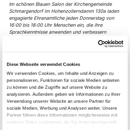
Im schönen Blauen Salon der Kirchengemeinde
Schmargendorf im Hohenzollerndamm 130a laden
engagierte Ehrenamtliche jeden Donnerstag von
16:00 bis 18:00 Uhr Menschen ein, die ihre
Sprachkenntnisse anwenden und verbessern
möchten. Das Angebot steht allen offen; die
Teilnehmer wohnen zum Teil erst seit kurzem, zum
Teil schon seit Jahren in Berlin und Umgebung.
Tatkräftige Unterstützung erfahren sie nicht nur
Diese Webseite verwendet Cookies
beim Sprechen oder bei
Hausaufgaben/Prüfungsvorbereitungen, sondern
Wir verwenden Cookies, um Inhalte und Anzeigen zu
auch bei Behördengängen oder beruflichen
personalisieren, Funktionen für soziale Medien anbieten
Themen. Und bei vielen Fragen des alltäglichen
zu können und die Zugriffe auf unsere Website zu
Lebens findet ein reger Austausch statt, ob über
analysieren. Außerdem geben wir Informationen zu Ihrer
Teezeremonien, internationales Essen oder die
Verwendung unserer Website an unsere Partner für
Gepflogenheiten in dem einen oder anderen Land.
soziale Medien, Werbung und Analysen weiter. Unsere
Partner führen diese Informationen möglicherweise mit
weiteren Daten zusammen, die Sie ihnen bereitgestellt
Wer mehr erfahren möchte, wendet sich bitte unter
haben oder die sie im Rahmen Ihrer Nutzung der Dienste