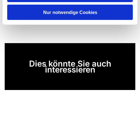
h
l
Nur notwendige Cookies
Dies könnte Sie auch
interessieren