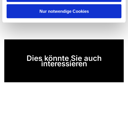
h
l
Nur notwendige Cookies
Dies könnte Sie auch
interessieren