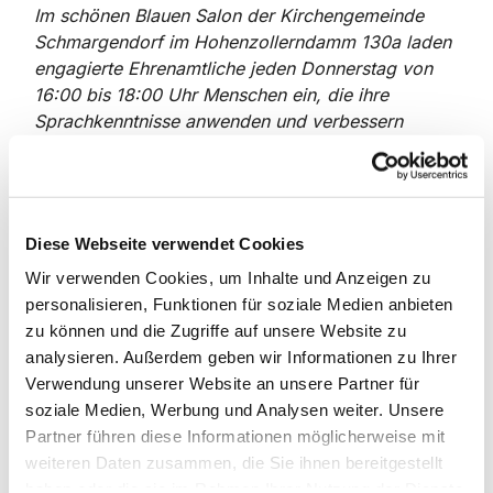
Im schönen Blauen Salon der Kirchengemeinde
Schmargendorf im Hohenzollerndamm 130a laden
engagierte Ehrenamtliche jeden Donnerstag von
16:00 bis 18:00 Uhr Menschen ein, die ihre
Sprachkenntnisse anwenden und verbessern
möchten. Das Angebot steht allen offen; die
Teilnehmer wohnen zum Teil erst seit kurzem, zum
Teil schon seit Jahren in Berlin und Umgebung.
Tatkräftige Unterstützung erfahren sie nicht nur
Diese Webseite verwendet Cookies
beim Sprechen oder bei
Hausaufgaben/Prüfungsvorbereitungen, sondern
Wir verwenden Cookies, um Inhalte und Anzeigen zu
auch bei Behördengängen oder beruflichen
personalisieren, Funktionen für soziale Medien anbieten
Themen. Und bei vielen Fragen des alltäglichen
zu können und die Zugriffe auf unsere Website zu
Lebens findet ein reger Austausch statt, ob über
analysieren. Außerdem geben wir Informationen zu Ihrer
Teezeremonien, internationales Essen oder die
Verwendung unserer Website an unsere Partner für
Gepflogenheiten in dem einen oder anderen Land.
soziale Medien, Werbung und Analysen weiter. Unsere
Partner führen diese Informationen möglicherweise mit
weiteren Daten zusammen, die Sie ihnen bereitgestellt
Wer mehr erfahren möchte, wendet sich bitte unter
haben oder die sie im Rahmen Ihrer Nutzung der Dienste