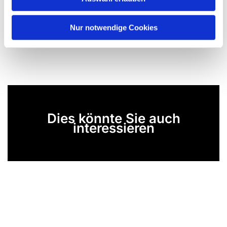
a
h
l
Nur notwendige Cookies
Dies könnte Sie auch
interessieren