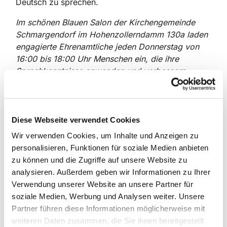
Deutsch zu sprechen.
Im schönen Blauen Salon der Kirchengemeinde
Schmargendorf im Hohenzollerndamm 130a laden
engagierte Ehrenamtliche jeden Donnerstag von
16:00 bis 18:00 Uhr Menschen ein, die ihre
Sprachkenntnisse anwenden und verbessern
möchten. Das Angebot steht allen offen; die
Teilnehmer wohnen zum Teil erst seit kurzem, zum
Teil schon seit Jahren in Berlin und Umgebung.
Tatkräftige Unterstützung erfahren sie nicht nur
Diese Webseite verwendet Cookies
beim Sprechen oder bei
Wir verwenden Cookies, um Inhalte und Anzeigen zu
Hausaufgaben/Prüfungsvorbereitungen, sondern
personalisieren, Funktionen für soziale Medien anbieten
auch bei Behördengängen oder beruflichen
zu können und die Zugriffe auf unsere Website zu
Themen. Und bei vielen Fragen des alltäglichen
analysieren. Außerdem geben wir Informationen zu Ihrer
Lebens findet ein reger Austausch statt, ob über
Verwendung unserer Website an unsere Partner für
Teezeremonien, internationales Essen oder die
soziale Medien, Werbung und Analysen weiter. Unsere
Gepflogenheiten in dem einen oder anderen Land.
Partner führen diese Informationen möglicherweise mit
weiteren Daten zusammen, die Sie ihnen bereitgestellt