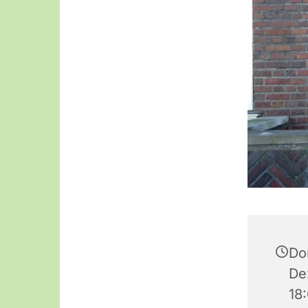
Do
De
18