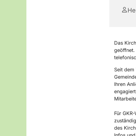
He
Das Kirch
geöffnet.
telefonis
Seit dem
Gemeinden
Ihren Anl
engagiert
Mitarbeit
Für GKR-
zuständig
des Kirch
Infos und