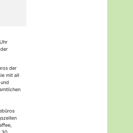
 Uhr
oder
ros der
e mit all
 und
amtlichen
ebüros
gszeiten
affee,
3 30