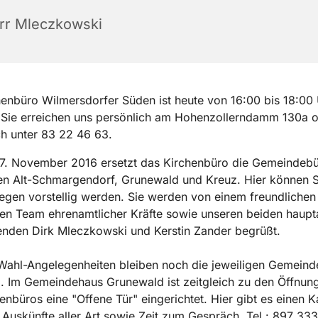
rr Mleczkowski
enbüro Wilmersdorfer Süden ist heute von 16:00 bis 18:00
 Sie erreichen uns persönlich am Hohenzollerndamm 130a 
ch unter 83 22 46 63.
 7. November 2016 ersetzt das Kirchenbüro die Gemeindebü
 Alt-Schmargendorf, Grunewald und Kreuz. Hier können Si
iegen vorstellig werden. Sie werden von einem freundlichen
en Team ehrenamtlicher Kräfte sowie unseren beiden haupt
enden Dirk Mleczkowski und Kerstin Zander begrüßt.
Wahl-Angelegenheiten bleiben noch die jeweiligen Gemeind
. Im Gemeindehaus Grunewald ist zeitgleich zu den Öffnun
enbüros eine "Offene Tür" eingerichtet. Hier gibt es einen K
 Auskünfte aller Art sowie Zeit zum Gespräch. Tel.: 897 33